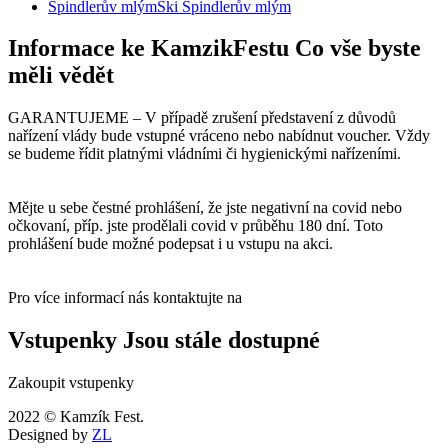
Špindlerův mlým
Ski Špindlerův mlým
Informace ke KamzikFestu
Co vše byste
měli vědět
GARANTUJEME – V případě zrušení představení z důvodů
nařízení vlády bude vstupné vráceno nebo nabídnut voucher. Vždy
se budeme řídit platnými vládními či hygienickými nařízeními.
Mějte u sebe čestné prohlášení, že jste negativní na covid nebo
očkovaní, příp. jste prodělali covid v průběhu 180 dní. Toto
prohlášení bude možné podepsat i u vstupu na akci.
Pro více informací nás kontaktujte na
Vstupenky
Jsou stále dostupné
Zakoupit vstupenky
2022 © Kamzík Fest.
Designed by
ZL