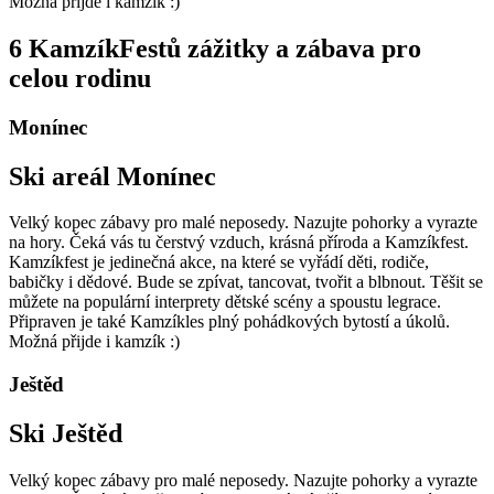
Možná přijde i kamzík :)
6 KamzíkFestů
zážitky a zábava pro
celou rodinu
Monínec
Ski areál Monínec
Velký kopec zábavy pro malé neposedy. Nazujte pohorky a vyrazte
na hory. Čeká vás tu čerstvý vzduch, krásná příroda a Kamzíkfest.
Kamzíkfest je jedinečná akce, na které se vyřádí děti, rodiče,
babičky i dědové. Bude se zpívat, tancovat, tvořit a blbnout. Těšit se
můžete na populární interprety dětské scény a spoustu legrace.
Připraven je také Kamzíkles plný pohádkových bytostí a úkolů.
Možná přijde i kamzík :)
Ještěd
Ski Ještěd
Velký kopec zábavy pro malé neposedy. Nazujte pohorky a vyrazte