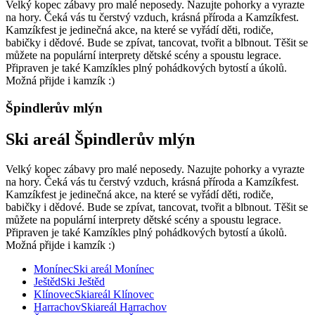
Velký kopec zábavy pro malé neposedy. Nazujte pohorky a vyrazte
na hory. Čeká vás tu čerstvý vzduch, krásná příroda a Kamzíkfest.
Kamzíkfest je jedinečná akce, na které se vyřádí děti, rodiče,
babičky i dědové. Bude se zpívat, tancovat, tvořit a blbnout. Těšit se
můžete na populární interprety dětské scény a spoustu legrace.
Připraven je také Kamzíkles plný pohádkových bytostí a úkolů.
Možná přijde i kamzík :)
Špindlerův mlýn
Ski areál Špindlerův mlýn
Velký kopec zábavy pro malé neposedy. Nazujte pohorky a vyrazte
na hory. Čeká vás tu čerstvý vzduch, krásná příroda a Kamzíkfest.
Kamzíkfest je jedinečná akce, na které se vyřádí děti, rodiče,
babičky i dědové. Bude se zpívat, tancovat, tvořit a blbnout. Těšit se
můžete na populární interprety dětské scény a spoustu legrace.
Připraven je také Kamzíkles plný pohádkových bytostí a úkolů.
Možná přijde i kamzík :)
Monínec
Ski areál Monínec
Ještěd
Ski Ještěd
Klínovec
Skiareál Klínovec
Harrachov
Skiareál Harrachov