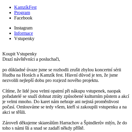
KamzíkFest
Program
Facebook
Instagram
Informace
Vstupenky
Koupit Vstupenky
Drazí návštěvníci a posluchači,
po důkladné úvaze jsme se rozhodli zrušit zbylou koncertní sérii
Hudba na Horách a Kamzík fest. Hlavní důvod je ten, že jsme
nezvolili nejlepší dobu pro rozjezd nového projektu.
Cítíme, že lidé jsou velmi opatrní při nákupu vstupenek, naopak
pořadatelé se snaží dohnat ztráty způsobené kulturním půstem a akcí
je velmi mnoho. Do karet nám nehraje ani nejistá proměnlivost
počasí. Omlouváme se tedy všem, kteří si zakoupili vstupenku a na
akci se těšili.
Zároveň děkujeme skiareálům Harrachov a Špindlerův mlýn, že do
toho s námi šli a snad se zadaří někdy příště.