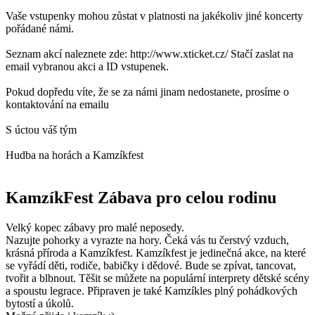
Vaše vstupenky mohou zůstat v platnosti na jakékoliv jiné koncerty
pořádané námi.
Seznam akcí naleznete zde: http://www.xticket.cz/ Stačí zaslat na
email vybranou akci a ID vstupenek.
Pokud dopředu víte, že se za námi jinam nedostanete, prosíme o
kontaktování na emailu
S úctou váš tým
Hudba na horách a Kamzíkfest
KamzíkFest
Zábava pro celou rodinu
Velký kopec zábavy pro malé neposedy.
Nazujte pohorky a vyrazte na hory. Čeká vás tu čerstvý vzduch,
krásná příroda a Kamzíkfest. Kamzíkfest je jedinečná akce, na které
se vyřádí děti, rodiče, babičky i dědové. Bude se zpívat, tancovat,
tvořit a blbnout. Těšit se můžete na populární interprety dětské scény
a spoustu legrace. Připraven je také Kamzíkles plný pohádkových
bytostí a úkolů.